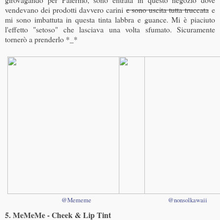
vendevano dei prodotti davvero carini
e sono uscita tutta truccata
e
mi sono imbattuta in questa tinta labbra e guance. Mi è piaciuto
l'effetto "setoso" che lasciava una volta sfumato. Sicuramente
tornerò a prenderlo *_*
@Mememe
@nonsolkawaii
5. MeMeMe - Cheek & Lip Tint