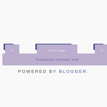
‹
›
Home page
Visualizza versione web
POWERED BY
BLOGGER
.