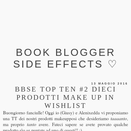
BOOK BLOGGER
SIDE EFFECTS ♡
13 MAGGIO 2016
BBSE TOP TEN #2 DIECI
PRODOTTI MAKE UP IN
WISHLIST
Buongiorno fanciulle! Oggi io (Giusy) e Alenixedda vi proponiamo
una TT dei nostri prodotti makeupposi che desideriamo
taaaanto
,
ma proprio
tanto
avere. Fateci sapere se avete provato qualche
prodotto e\o se puntate ad uno di questi!! :)