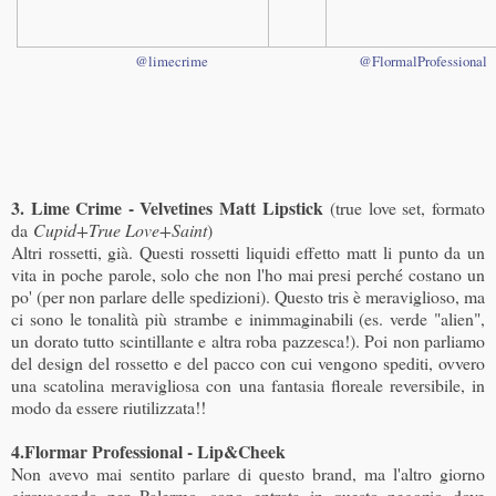
@limecrime
@FlormalProfessional
3. Lime Crime - Velvetines Matt Lipstick
(true love set, formato
da
Cupid+True Love+Saint
)
Altri rossetti, già. Questi rossetti liquidi effetto matt li punto da un
vita in poche parole, solo che non l'ho mai presi perché costano un
po' (per non parlare delle spedizioni). Questo tris è meraviglioso, ma
ci sono le tonalità più strambe e inimmaginabili (es. verde "alien",
un dorato tutto scintillante e altra roba pazzesca!). Poi non parliamo
del design del rossetto e del pacco con cui vengono spediti, ovvero
una scatolina meravigliosa con una fantasia floreale reversibile, in
modo da essere riutilizzata!!
4.Flormar Professional - Lip&Cheek
Non avevo mai sentito parlare di questo brand, ma l'altro giorno
girovagando per Palermo, sono entrata in questo negozio dove