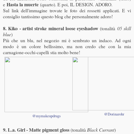
Hasta la muerte
e
(quarto). E poi, IL DESIGN. ADORO.
Sul link dell'immagine trovate le foto dei rossetti applicati. E vi
consiglio tantissimo questo blog che personalmente adoro!
8. Kiko - artist stroke mineral loose eyeshadow
(tonalità
05 skill
blue
)
Più che un blu, nel negozio mi è sembrato un indaco. Ad ogni
modo è un colore bellissimo, ma non credo che con la mia
carnagione-occhi-capelli stia molto bene!
@Dorinarohr
@mymakeupdrugs
9. L.a. Girl - Matte pigment gloss
(tonalità
Black Currant
)